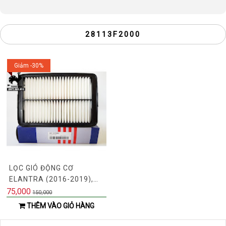
28113F2000
Giảm -30%
LỌC GIÓ ĐỘNG CƠ
ELANTRA (2016-2019),
CERATO 2019, KONA (MÃ:
75,000
150,000
28113F2000)
THÊM VÀO GIỎ HÀNG