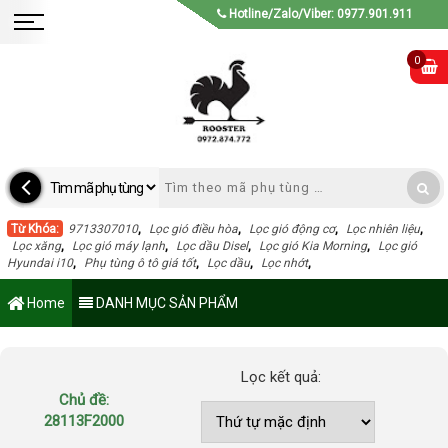
Hotline/Zalo/Viber: 0977.901.911
0
Từ Khóa:
9713307010
,
Lọc gió điều hòa
,
Lọc gió động cơ
,
Lọc nhiên liệu
,
Lọc xăng
,
Lọc gió máy lạnh
,
Lọc dầu Disel
,
Lọc gió Kia Morning
,
Lọc gió
Hyundai i10
,
Phụ tùng ô tô giá tốt
,
Lọc dầu
,
Lọc nhớt
,
Home
DANH MỤC SẢN PHẨM
Lọc kết quả:
Chủ đề:
28113F2000