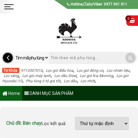
Hotline/Zalo/Viber: 0977.901.911
0
Từ Khóa:
9713307010
,
Lọc gió điều hòa
,
Lọc gió động cơ
,
Lọc nhiên liệu
,
Lọc xăng
,
Lọc gió máy lạnh
,
Lọc dầu Disel
,
Lọc gió Kia Morning
,
Lọc gió
Hyundai i10
,
Phụ tùng ô tô giá tốt
,
Lọc dầu
,
Lọc nhớt
,
Home
DANH MỤC SẢN PHẨM
Chủ đề:
Bán chạy
Lọc kết quả: