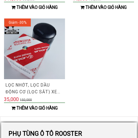
PICANTO (MÃ:
(2011-2015), RONDO
THÊM VÀO GIỎ HÀNG
THÊM VÀO GIỎ HÀNG
3111207000)
(MÃ: 281133X000)
Giảm -30%
LỌC NHỚT, LỌC DẦU
ĐỘNG CƠ (LỌC SẮT) XE
TOYOTA VIOS, WIGO,
35,000
150,000
YARIS, CAMRY, ALTIS
THÊM VÀO GIỎ HÀNG
(MÃ: 90915YZZE1)
PHỤ TÙNG Ô TÔ ROOSTER