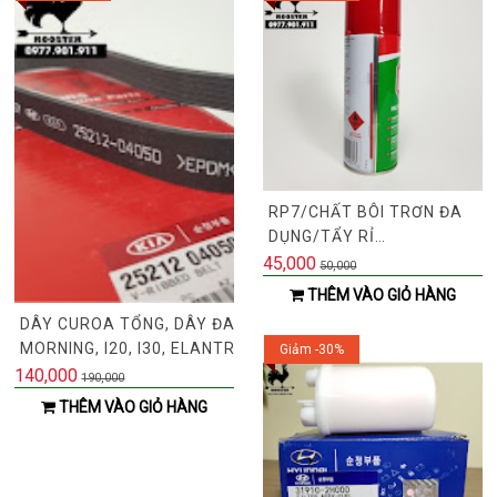
RP7/CHẤT BÔI TRƠN ĐA
DỤNG/TẨY RỈ
SÉT/SELLEYS RP7/CHAI
45,000
50,000
300G
THÊM VÀO GIỎ HÀNG
DÂY CUROA TỔNG, DÂY ĐAI TỔNG XE
MORNING, I20, I30, ELANTRA, CERATO,
Giảm -30%
FORTE, RIO,
140,000
190,000
ACCENT(MÃ:2521204050/252122B020)
THÊM VÀO GIỎ HÀNG
6PK1257