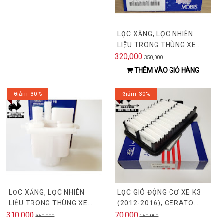
LỌC XĂNG, LỌC NHIÊN
LIỆU TRONG THÙNG XE
FORTE, CERATO, I30,
320,000
350,000
AVANTE, CARENS,
THÊM VÀO GIỎ HÀNG
ELANTRA, I20 (MÃ:
319102H000)
Giảm -30%
Giảm -30%
LỌC XĂNG, LỌC NHIÊN
LỌC GIÓ ĐỘNG CƠ XE K3
LIỆU TRONG THÙNG XE
(2012-2016), CERATO
KIA MORNING, KIA
(2016-2018), ELANTRA
310,000
70,000
350,000
150,000