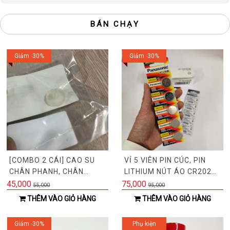
BÁN CHẠY
Giảm -30%
Giảm -30%
[COMBO 2 CÁI] CAO SU
VỈ 5 VIÊN PIN CÚC, PIN
CHÂN PHANH, CHÂN
LITHIUM NÚT ÁO CR2025
THẮNG, CHÂN CÔN
PANASONIC THAY CHO
45,000
75,000
55,000
95,000
CHUẨN MÃ CHO XE Ô TÔ
CHÌA KHÓA, ĐIỀU KHIỂN Ô
THÊM VÀO GIỎ HÀNG
THÊM VÀO GIỎ HÀNG
HYUNDAI KIA |
TÔ MAZDA, MERCEDES-
328764B000
BENZ, AUDI
Giảm -30%
Phụ kiện