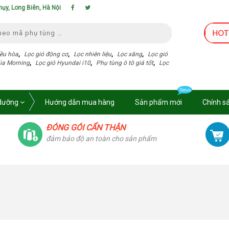
hụy, Long Biên, Hà Nội
iều hòa
,
Lọc gió động cơ
,
Lọc nhiên liệu
,
Lọc xăng
,
Lọc gió
Kia Morning
,
Lọc gió Hyundai i10
,
Phụ tùng ô tô giá tốt
,
Lọc
 dưỡng
Hướng dẫn mua hàng
Sản phẩm mới
Chính s
ĐÓNG GÓI CẨN THẬN
đảm bảo độ an toàn cho sản phẩm