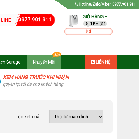
Hotline/Zalo/Viber: 0977.901.911
GIỎ HÀNG
0977.901.911
0
0 ₫
ách Garage
Khuyến Mãi
LIÊN HỆ
XEM HÀNG TRƯỚC KHI NHẬN
quyền lợi tối đa cho khách hàng
Lọc kết quả: