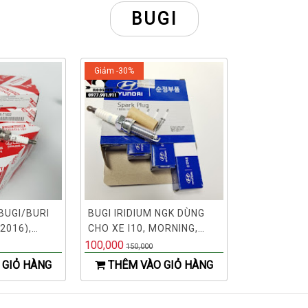
BUGI
Giảm -30%
BUGI/BURI
BUGI IRIDIUM NGK DÙNG
2016),
CHO XE I10, MORNING,
919T1002 -
ACCENT, RIO, AVANTE,
100,000
150,000
ELANTRA, K3, CERATO,
 GIỎ HÀNG
THÊM VÀO GIỎ HÀNG
FORTE