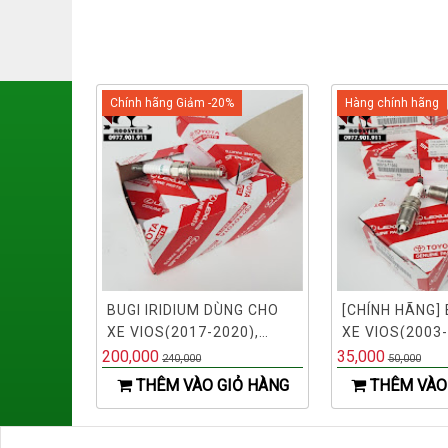
Chính hãng Giảm -20%
Hàng chính hãng
BUGI IRIDIUM DÙNG CHO
[CHÍNH HÃNG] 
XE VIOS(2017-2020),
XE VIOS(2003-
COROLLA ALTIS(2010-
YARIS (MÃ:90
200,000
35,000
240,000
50,000
2020) (MÃ: 9091901253,
K16R-U)
THÊM VÀO GIỎ HÀNG
THÊM VÀO
SC20HR11)