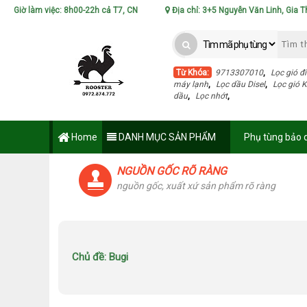
Giờ làm việc: 8h00-22h cả T7, CN
Địa chỉ: 3+5 Nguyễn Văn Linh, Gia T
Từ Khóa:
9713307010
,
Lọc gió đ
máy lạnh
,
Lọc dầu Disel
,
Lọc gió 
dầu
,
Lọc nhớt
,
Home
DANH MỤC SẢN PHẨM
Phụ tùng bảo
NGUỒN GỐC RÕ RÀNG
nguồn gốc, xuất xứ sản phẩm rõ ràng
Chủ đề:
Bugi